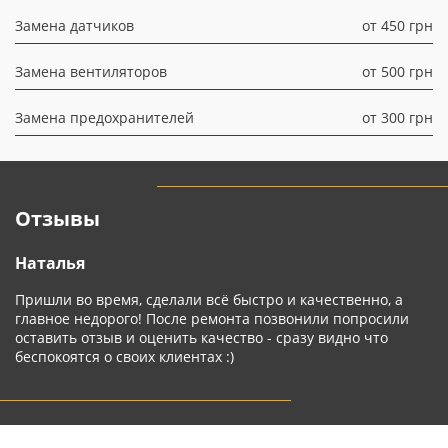
Замена датчиков
от 450 грн
Замена вентиляторов
от 500 грн
Замена предохранителей
от 300 грн
Отзывы
Наталья
А
Пришли во время, сделали всё быстро и качественно, а
С
главное недорого! После ремонта позвонили попросили
к
оставить отзыв и оценить качество - сразу видно что
б
беспокоятся о своих клиентах :)
Р