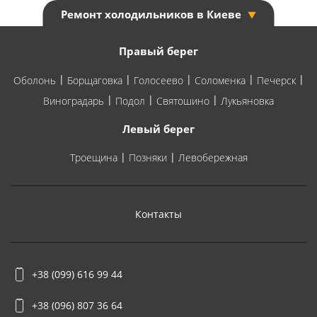
Ремонт холодильников в Киеве
Правый берег
Оболонь
Борщаговка
Голосеево
Соломенка
Печерск
Виноградарь
Подол
Святошино
Лукьяновка
Левый берег
Троещина
Позняки
Левобережная
Полезная
информация
Контакты
для
пользователя
+38 (099) 616 99 44
+38 (096) 807 36 64